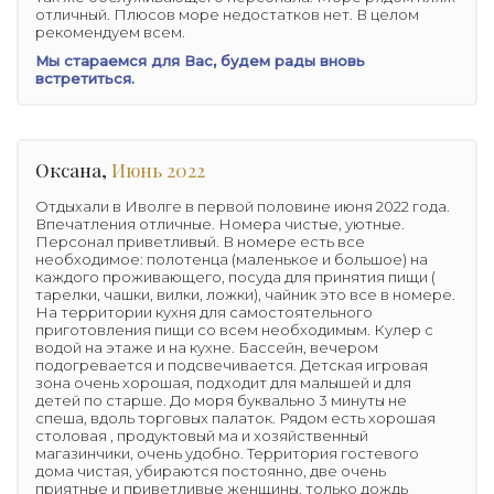
отличный. Плюсов море недостатков нет. В целом
рекомендуем всем.
Мы стараемся для Вас, будем рады вновь
встретиться.
Оксана,
Июнь 2022
Отдыхали в Иволге в первой половине июня 2022 года.
Впечатления отличные. Номера чистые, уютные.
Персонал приветливый. В номере есть все
необходимое: полотенца (маленькое и большое) на
каждого проживающего, посуда для принятия пищи (
тарелки, чашки, вилки, ложки), чайник это все в номере.
На территории кухня для самостоятельного
приготовления пищи со всем необходимым. Кулер с
водой на этаже и на кухне. Бассейн, вечером
подогревается и подсвечивается. Детская игровая
зона очень хорошая, подходит для малышей и для
детей по старше. До моря буквально 3 минуты не
спеша, вдоль торговых палаток. Рядом есть хорошая
столовая , продуктовый ма и хозяйственный
магазинчики, очень удобно. Территория гостевого
дома чистая, убираются постоянно, две очень
приятные и приветливые женщины, только дождь