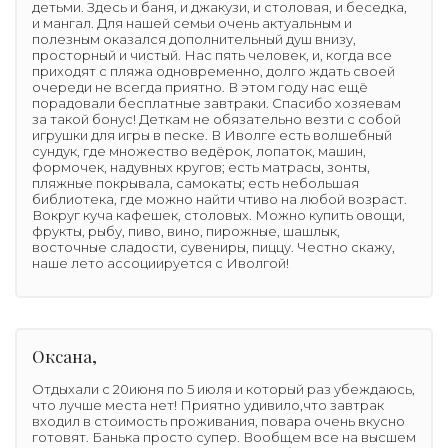
детьми. Здесь и баня, и джакузи, и столовая, и беседка,
и мангал. Для нашей семьи очень актуальным и
полезным оказался дополнительный душ внизу,
просторный и чистый. Нас пять человек, и, когда все
приходят с пляжа одновременно, долго ждать своей
очереди не всегда приятно. В этом году нас ещё
порадовали бесплатные завтраки. Спасибо хозяевам
за такой бонус! Деткам не обязательно везти с собой
игрушки для игры в песке. В Иволге есть волшебный
сундук, где множество ведёрок, лопаток, машин,
формочек, надувных кругов; есть матрасы, зонты,
пляжные покрывала, самокаты; есть небольшая
библиотека, где можно найти чтиво на любой возраст.
Вокруг куча кафешек, столовых. Можно купить овощи,
фрукты, рыбу, пиво, вино, пирожные, шашлык,
восточные сладости, сувениры, пиццу. Честно скажу,
наше лето ассоциируется с Иволгой!
Оксана,
Отдыхали с 20июня по 5 июля и который раз убеждаюсь,
что лучше места нет! Приятно удивило,что завтрак
входил в стоимость проживания, повара очень вкусно
готовят. Банька просто супер. Вообщем все на высшем