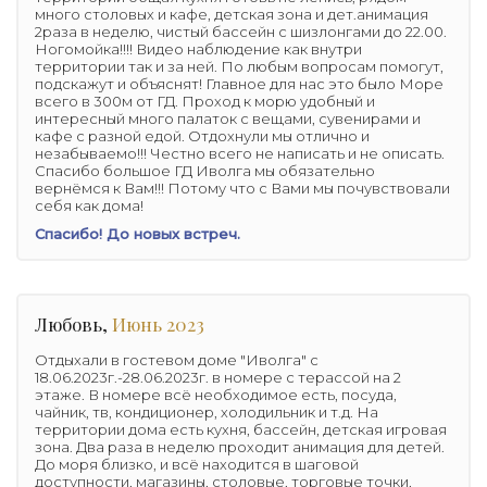
много столовых и кафе, детская зона и дет.анимация
2раза в неделю, чистый бассейн с шизлонгами до 22.00.
Ногомойка!!!! Видео наблюдение как внутри
территории так и за ней. По любым вопросам помогут,
подскажут и объяснят! Главное для нас это было Море
всего в 300м от ГД. Проход к морю удобный и
интересный много палаток с вещами, сувенирами и
кафе с разной едой. Отдохнули мы отлично и
незабываемо!!! Честно всего не написать и не описать.
Спасибо большое ГД Иволга мы обязательно
вернёмся к Вам!!! Потому что с Вами мы почувствовали
себя как дома!
Спасибо! До новых встреч.
Любовь,
Июнь 2023
Отдыхали в гостевом доме "Иволга" с
18.06.2023г.-28.06.2023г. в номере с терассой на 2
этаже. В номере всё необходимое есть, посуда,
чайник, тв, кондиционер, холодильник и т.д. На
территории дома есть кухня, бассейн, детская игровая
зона. Два раза в неделю проходит анимация для детей.
До моря близко, и всё находится в шаговой
доступности, магазины, столовые, торговые точки,