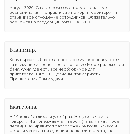
Август 2020. О гостевом доме только приятные
воспоминания! Понравился и номер и территория и
отзывчивое отношение сотрудников! Обязательно
вернёмся на следующий год! СПАСИБО!!!!
Владимир,
Хочу выразить благодарность всему персоналу отеля
за внимание и трепетное отношение.Море рядом,своя
баня,кухня где есть все необходимое для
приготовления пищи.Девчонки так держать!!!
Процветания Вам и удачи!!!
Екатерина,
В "Иволге" отдыхали уже 7 раз. Это уже о чём-то
говорит. Мы приезжаем впятером (папа, мама и трое
детей). Нам нравится расположение дома. Близко и
море, и магазины, и сувенирные лавки, и места, где