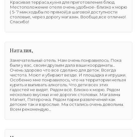
Красивая терраса,кухня для приготовления блюд.
Местоположение отеля очень удобное- близко к морю
( 5- 7 мин.ходьбы по прямой),в шаговой доступности
столовые, через дорогу магазин. Вообще,все отлично!
Спасибо!
Наталия,
Замечательный отель. Нам очень понравилось. Пока
были у вас, своим друзьям дала ваши координаты…
Очень здорово что все сделано для деток. Всегда
чистота. Моют и убирают везде. И площадка и игрушки.
Особенно мне понравилось, что на территории нельзя
курить и выпивать алкоголь. Что дети всех этих
гадостей не видят. Рядом всё. Близко к морю. Рядом
несколько вкусных и не дорогих столовых. Магазины
Магнит, Пятерочка. Рядом парки развлечений как
детские так и взрослые. Мы остались очень довольны.
Всем рекомендую…