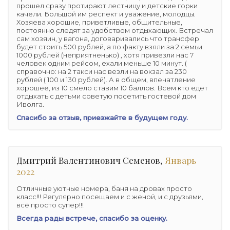
прошел сразу протирают лестницу и детские горки
качели. Большой им респект и уважение, молодцы.
Хозяева хорошие, приветливые, общительные,
постоянно следят за удобством отдыхающих. Встречал
сам хозяин, у вагона, договаривались что трансфер
будет стоить 500 рублей, а по факту взяли за 2 семьи
1000 рублей (неприятненько) , хотя привезли нас 7
человек одним рейсом, ехали меньше 10 минут. (
справочно: на 2 такси нас везли на вокзал за 230
рублей ( 100 и 130 рублей). А в общем, впечатление
хорошее, из 10 смело ставим 10 баллов. Всем кто едет
отдыхать с детьми советую посетить гостевой дом
Иволга.
Спасибо за отзыв, приезжайте в будущем году.
Дмитрий Валентинович Семенов,
Январь
2022
Отличные уютные номера, баня на дровах просто
класс!!! Регулярно посещаем и с женой, и с друзьями,
всё просто супер!!!
Всегда рады встрече, спасибо за оценку.