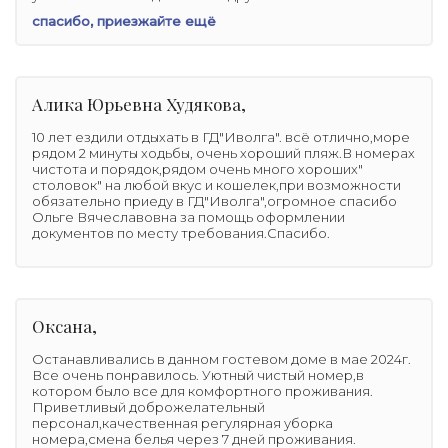
спасибо, приезжайте ещё
Алика Юрьевна Худякова,
10 лет ездили отдыхать в ГД"Иволга". всё отлично,море
рядом 2 минуты ходьбы, очень хороший пляж.В номерах
чистота и порядок,рядом очень много хороших"
столовок" на любой вкус и кошелек,при возможности
обязательно приеду в ГД"Иволга",огромное спасибо
Ольге Вячеславовна за помощь оформлении
документов по месту требования.Спасибо.
Оксана,
Останавливались в данном гостевом доме в мае 2024г.
Все очень понравилось. Уютный чистый номер,в
котором было все для комфортного проживания.
Приветливый доброжелательный
персонал,качественная регулярная уборка
номера,смена белья через 7 дней проживания.