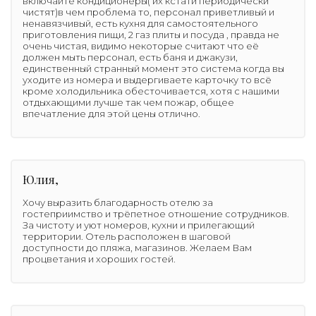
включайте кондиционеры( их кстати периодически
чистят)в чем проблема то, персонал приветливый и
ненавязчивый, есть кухня для самостоятельного
приготовления пищи, 2 газ плиты и посуда , правда не
очень чистая, видимо некоторые считают что её
должен мыть персонал, есть баня и джакузи,
единственный странный момент это система когда вы
уходите из номера и выдергиваете карточку то всё
кроме холодильника обесточивается, хотя с нашими
отдыхающими лучше так чем пожар, общее
впечатление для этой цены отлично.
Юлия,
Хочу выразить благодарность отелю за
гостеприимство и трёпетное отношение сотрудников.
За чистоту и уют номеров, кухни и прилегающий
территории. Отель расположен в шаговой
доступности до пляжа, магазинов. Желаем Вам
процветания и хороших гостей.