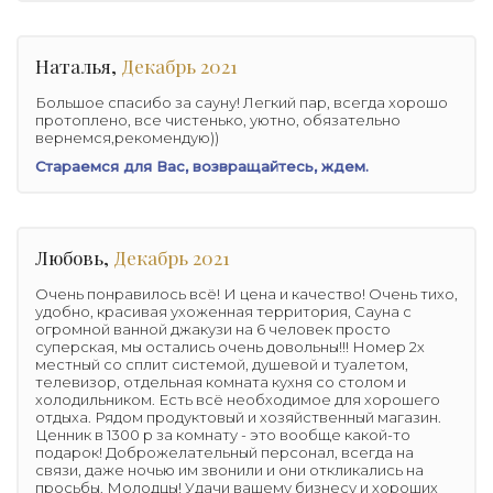
Наталья,
Декабрь 2021
Большое спасибо за сауну! Легкий пар, всегда хорошо
протоплено, все чистенько, уютно, обязательно
вернемся,рекомендую))
Стараемся для Вас, возвращайтесь, ждем.
Любовь,
Декабрь 2021
Очень понравилось всё! И цена и качество! Очень тихо,
удобно, красивая ухоженная территория, Сауна с
огромной ванной джакузи на 6 человек просто
суперская, мы остались очень довольны!!! Номер 2х
местный со сплит системой, душевой и туалетом,
телевизор, отдельная комната кухня со столом и
холодильником. Есть всё необходимое для хорошего
отдыха. Рядом продуктовый и хозяйственный магазин.
Ценник в 1300 р за комнату - это вообще какой-то
подарок! Доброжелательный персонал, всегда на
связи, даже ночью им звонили и они откликались на
просьбы. Молодцы! Удачи вашему бизнесу и хороших