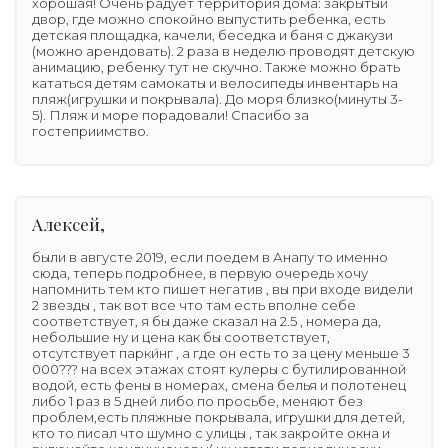
хорошая! Очень радует территория дома: закрытый
двор, где можно спокойно выпустить ребенка, есть
детская площадка, качели, беседка и баня с джакузи
(можно арендовать). 2 раза в неделю проводят детскую
анимацию, ребенку тут не скучно. Также можно брать
кататься детям самокаты и велосипеды инвентарь на
пляж(игрушки и покрывала). До моря близко(минуты 3-
5). Пляж и море порадовали! Спасибо за
гостеприимство.
Алексей,
были в августе 2019, если поедем в Анапу то именно
сюда, теперь подробнее, в первую очередь хочу
напомнить тем кто пишет негатив , вы при входе видели
2 звезды , так вот все что там есть вполне себе
соответствует, я бы даже сказал на 2.5 , номера да,
небольшие ну и цена как бы соответствует,
отсутствует парки́нг , а где он есть то за цену меньше 3
000??? на всех этажах стоят кулеры с бутилированной
водой, есть фены в номерах, смена белья и полотенец
либо 1 раз в 5 дней либо по просьбе, меняют без
проблем,есть пляжные покрывала, игрушки для детей,
кто то писал что шумно с улицы , так закройте окна и