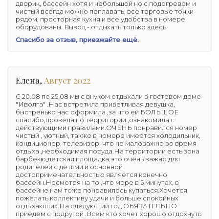
дворик, бассейн хотя и небольшой но с подогревом и
чистый всегда можно поплавать, все торговые точки
рядом, просторная кухня и все удобства в номере
оборудованы. Вывод - отдыхать только здесь.
Спасибо за отзыв, приезжайте ещё.
Елена,
Август 2022
С 20.08 по 25.08 мы с внуком отдыхали в гостевом доме
"Иволга" .Нас встретила приветливая девушка,
быстренько нас оформила ,за что ей БОЛЬШОЕ
спасибо,провела по территории ,ознакомила с
действующими правилами.ОЧЕНЬ понравился номер
чистый , уютный, также в номере имеется холодильник,
кондиционер, телевизор, что не маловажно во время
отдыха ,необходимая посуда.На территории есть зона
барбекю,детская площадка,это очень важно для
родителей с детьми и основной
достопримечательностью является конечно
бассейн.Несмотря на то ,что море в 5 минутах, в
бассейне нам тоже понравилось купаться.Хочется
пожелать коллективу удачи и больше спокойных
отдыхающих.На следующий год ОБЯЗАТЕЛЬНО
приедем с подругой .Всем кто хочет хорошо отдохнуть