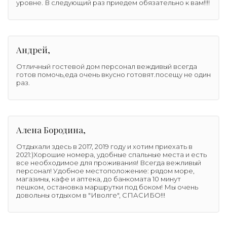
уровне. В следующий раз приедем обязательно к вам!!!!
Андрей,
Отличный гостевой дом персонал веждивый всегда
готов помочь,еда очень вкусно готовят.посещу не один
раз.
Алена Бородина,
Отдыхали здесь в 2017, 2019 году и хотим приехать в
2021:)Хорошие номера, удобные спальные места и есть
все необходимое для проживания! Всегда вежливый
персонал! Удобное местоположение: рядом море,
магазины, кафе и аптека, до банкомата 10 минут
пешком, остановка маршрутки под боком! Мы очень
довольны отдыхом в "Иволге", СПАСИБО!!!