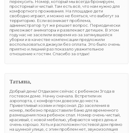
перекусить. Номер, который мы всегда бронируем,
просторный и чистый. Там есть всё, что нам нужно для
комфортного проживания. На площадке дети
свободно играют, и можно не бояться, что выбегут за
территорию. Если возникает проблема,
администратор тут же решает вопрос. Периодически
приезжают аниматоры и развлекают детишек. В этом
году нас не заселили вовремя из-за затянувшейся
уборки и в качестве компенсации предложили
воспользоваться джакузи без оплаты. Это было очень
приятно и лишний раз показало уважительное
отношение к гостям. Спасибо за отдых!
Татьяна,
Добрый день! Отдыхаем сейчас с ребенком 3года в
гостевом доме. Начну сначала. Встретили их
аэропорта, с комфортом довезли до места.
Приветливый хозяин и персонал. До заселения в
номер, любезно предоставили баню для временного
размещения пока ребенок спал. Номер очень чистый,
красивый, с новой мебелью, убираются через день и
очень хорошо. Хоть и расположен гостевой дом прямо
на шумной улице, с этим проблем нет, звукоизоляция