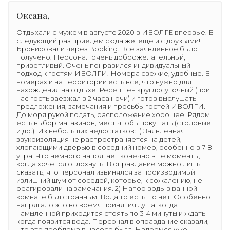
Оксана,
Отдыхали с мужем в августе 2020 в ИВОЛГЕ впервые. В
следующий раз приедем сюда же, еще и с друзьями!
Бронировали через Booking. Все заявленное было
получено. Персонал очень доброжелательный,
приветливый. Очень понравился индивидуальный
подход к гостям ИВОЛГИ. Номера свежие, удобные. В
номерах и на территории есть все, что нужно для
нахождения на отдыхе. Ресепшен круглосуточный (при
нас гость заезжал в 2 часа ночи) и готов выслушать
предложения, замечания и просьбы гостей ИВОЛГИ.
До моря рукой подать, расположение хорошее. Рядом
есть выбор магазинов, мест чтобы покушать (столовые
и др.). Из небольших недостатков: 1) Заявленная
звукоизоляция не распространяется на детей,
хлопающими дверью в соседний номер, особенно в 7-8
утра. Что немного напрягает конечно в те моменты,
когда хочется отдохнуть. В оправдание можно лишь
сказать, что персонал извинялся за производимый
излишний шум от соседей, которые, к сожалению, не
реагировали на замечания. 2) Напор воды в ванной
комнате был странным. Вода то есть, то нет. Особенно
напрягало это во время принятия душа, когда
намыленной приходится стоять по 3-4 минуты и ждать
когда появится вода. Персонал в оправдание сказали,
что это проблема в насосе была. Надеемся уже