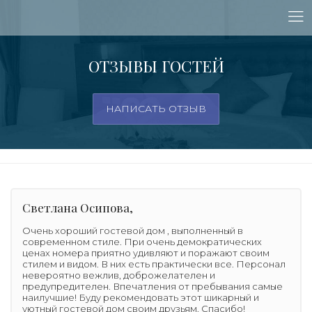
ОТЗЫВЫ ГОСТЕЙ
НАПИСАТЬ ОТЗЫВ
Светлана Осипова,
Очень хороший гостевой дом , выполненный в
современном стиле. При очень демократических
ценах номера приятно удивляют и поражают своим
стилем и видом. В них есть практически все. Персонал
невероятно вежлив, доброжелателен и
предупредителен. Впечатления от пребывания самые
наилучшие! Буду рекомендовать этот шикарный и
уютный гостевой дом своим друзьям. Спасибо!