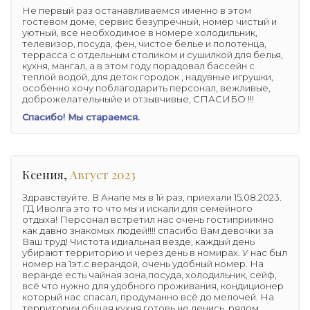
Не первый раз останавливаемся именно в этом
гостевом доме, сервис безупречный, номер чистый и
уютный, все необходимое в номере холодильник,
телевизор, посуда, фен, чистое белье и полотенца,
террасса с отдельным столиком и сушилкой для белья,
кухня, мангал, а в этом году порадовал бассейн с
теплой водой, для деток городок , надувные игрушки,
особенно хочу поблагодарить персонал, вежливые,
доброжелательныйе и отзывчивые, СПАСИБО !!!
Спасибо! Мы стараемся.
Ксения,
Август 2023
Здравствуйте. В Анапе мы в 1й раз, приехали 15.08.2023.
ГД Иволга это то что мы и искали для семейного
отдыха! Персонал встретил нас очень гостиприимно
как давно знакомых людей!!!! спасибо Вам девочки за
Ваш труд! Чистота идиальная везде, каждый день
убирают территорию и через день в номирах. У нас был
номер на 1эт.с верандой, очень удобный номер. На
веранде есть чайная зона,посуда, холодильник, сейф,
всё что нужно для удобного проживания, кондиционер
который нас спасал, продуманно всё до мелочей. На
территории общая кухня готовь не ленись, рядом